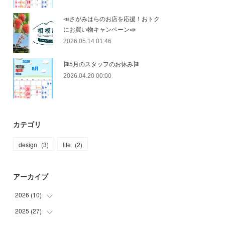
📣さがみはらのお店を応援！おトク
にお買い物キャンペーン📣
2026.05.14 01:46
🎏5月のスタッフのお休み🎏
2026.04.20 00:00
カテゴリ
design
(
3
)
life
(
2
)
アーカイブ
2026
(
10
)
2025
(
27
(
1
)
)